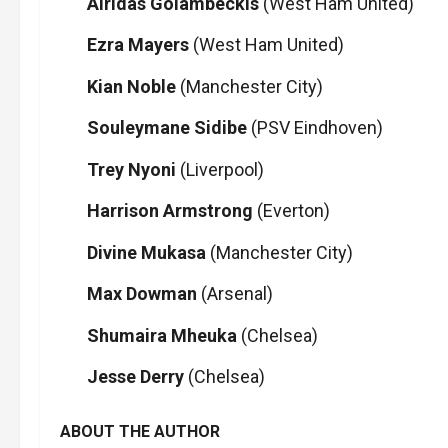
Airidas Golambeckis
(West Ham United)
Ezra Mayers
(West Ham United)
Kian Noble
(Manchester City)
Souleymane Sidibe
(PSV Eindhoven)
Trey Nyoni
(Liverpool)
Harrison Armstrong
(Everton)
Divine Mukasa
(Manchester City)
Max Dowman
(Arsenal)
Shumaira Mheuka
(Chelsea)
Jesse Derry
(Chelsea)
ABOUT THE AUTHOR