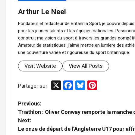
Arthur Le Neel
Fondateur et rédacteur de Britannia Sport, je couvre depuis 2
pour les jeunes talents et les équipes nationales. Passionné
construit ma vision du sport à travers les grandes compétiti
Amateur de statistiques, j’aime mettre en lumière des athl
une couverture variée et rigoureuse du sport britannique.
Visit Website
View All Posts
X
Facebook
Bluesky
Pinterest
Partager sur
P
Previous:
Triathlon : Oliver Conway remporte la manche
o
Next:
s
Le onze de départ de l’Angleterre U17 pour affr