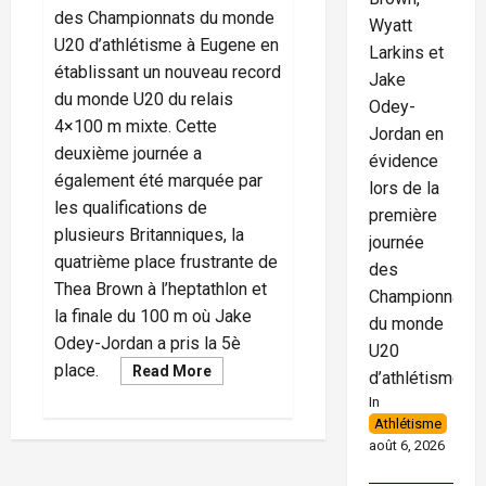
des Championnats du monde
Wyatt
U20 d’athlétisme à Eugene en
Larkins et
établissant un nouveau record
Jake
du monde U20 du relais
Odey-
4×100 m mixte. Cette
Jordan en
deuxième journée a
évidence
également été marquée par
lors de la
les qualifications de
première
plusieurs Britanniques, la
journée
quatrième place frustrante de
des
Thea Brown à l’heptathlon et
Championnats
la finale du 100 m où Jake
du monde
Odey-Jordan a pris la 5è
U20
place.
Read
Read More
d’athlétisme
more
about
In
Divine
Athlétisme
Iheme,
août 6, 2026
Savannah
Morgan-
McKenzie,