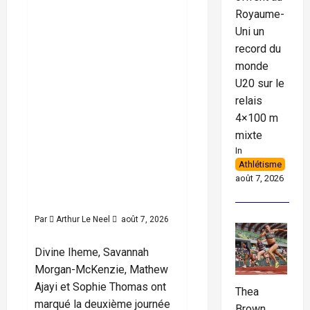
Uni un
Royaume-
Uni un
record du
record du
monde
monde U20
U20 sur le
relais
sur le relais
4×100 m
mixte
4×100 m
In
Athlétisme
août 7, 2026
mixte
Par
Arthur Le Neel
août 7, 2026
Athlétisme
Divine Iheme, Savannah
5
Morgan-McKenzie, Mathew
minutes
read
Ajayi et Sophie Thomas ont
Thea
marqué la deuxième journée
Brown,