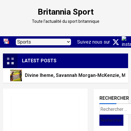
Skip
Britannia Sport
to
content
Toute l'actualité du sport britannique
Suivez nous sur
LATEST POSTS
Divine Iheme, Savannah Morgan-McKenzie, Math
RECHERCHER
Divine
Search
for:
Iheme,