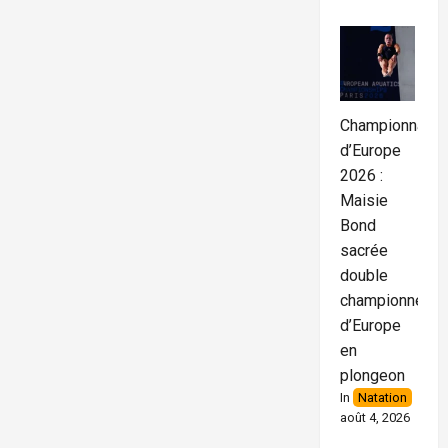
Mathew
Ajayi
et
Sophie
Thomas
offrent
au
Royaume-
Uni
Championnats
un
record
d’Europe
du
monde
2026 :
U20
Maisie
sur
le
Bond
relais
4×100
sacrée
m
mixte
double
championne
d’Europe
en
plongeon
In
Natation
août 4, 2026