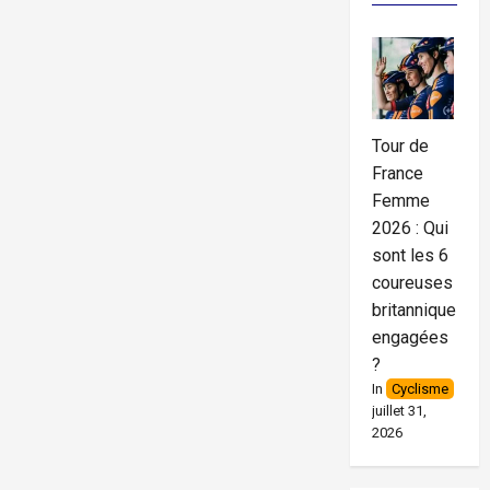
Tour de
France
Femme
2026 : Qui
sont les 6
coureuses
britanniques
engagées
?
In
Cyclisme
juillet 31,
2026