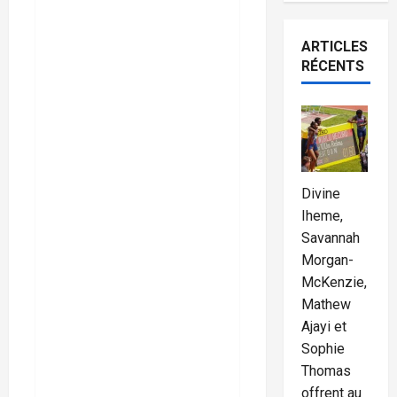
Savannah
ARTICLES
Morgan-
RÉCENTS
McKenzie,
Mathew
Ajayi et
Divine
Iheme,
Sophie
Savannah
Morgan-
Thomas
McKenzie,
Mathew
offrent au
Ajayi et
Sophie
Royaume-
Thomas
offrent au