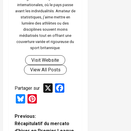
internationales, où le pays passe
avant les individualités. Amateur de
statistiques, j’aime mettre en
lumière des athlètes ou des
disciplines souvent moins
médiatisés tout en offrant une
couverture variée et rigoureuse du
sport britannique.
Visit Website
View All Posts
X
Facebook
Partager sur
Bluesky
Pinterest
P
Previous:
Récapitulatif du mercato
o
d’hiver en Premier League