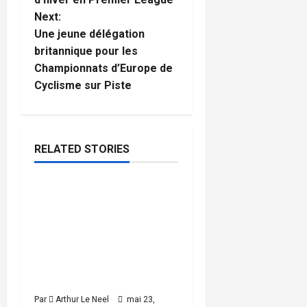
Next:
s
Une jeune délégation
t
britannique pour les
Championnats d’Europe de
n
Cyclisme sur Piste
a
v
RELATED STORIES
Football
i
Rio Ngumoha, Alex
g
4
minutes
Scott, Josh King & Ethan
read
a
Nwaneri appelés par
l’Angleterre pour
t
préparer la Coupe du
monde
i
Par
Arthur Le Neel
mai 23,