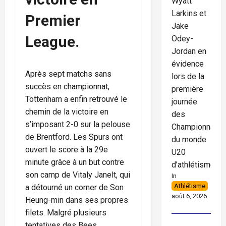
Wyatt
Larkins et
Premier
Jake
League.
Odey-
Jordan en
évidence
Après sept matchs sans
lors de la
succès en championnat,
première
Tottenham a enfin retrouvé le
journée
chemin de la victoire en
des
s’imposant 2-0 sur la pelouse
Championnats
de Brentford. Les Spurs ont
du monde
ouvert le score à la 29e
U20
minute grâce à un but contre
d’athlétisme
son camp de Vitaly Janelt, qui
In
Athlétisme
a détourné un corner de Son
août 6, 2026
Heung-min dans ses propres
filets. Malgré plusieurs
tentatives des Bees,