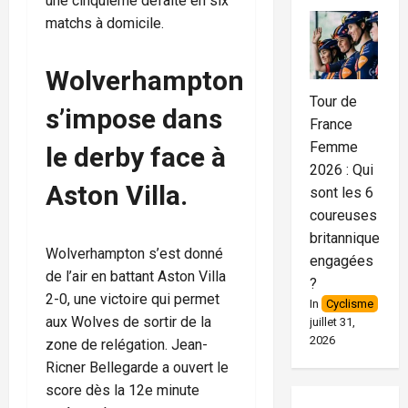
une cinquième défaite en six
matchs à domicile.
Wolverhampton
Tour de
s’impose dans
France
Femme
le derby face à
2026 : Qui
Aston Villa.
sont les 6
coureuses
britanniques
Wolverhampton s’est donné
engagées
de l’air en battant Aston Villa
?
2-0, une victoire qui permet
In
Cyclisme
aux Wolves de sortir de la
juillet 31,
2026
zone de relégation. Jean-
Ricner Bellegarde a ouvert le
score dès la 12e minute