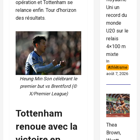
opération et Tottenham se
Uni un
relance enfin. Tour d’horizon
record du
des résultats.
monde
U20 sur le
relais
4×100 m
mixte
In
Athlétisme
août 7, 2026
Heung Min Son célébrant le
premier but vs Brentford (©
X/Premier League)
Tottenham
renoue avec la
Thea
Brown,
victoire en