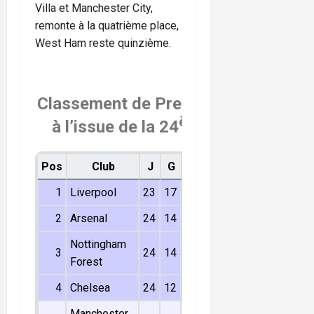
Villa et Manchester City,
remonte à la quatrième place,
West Ham reste quinzième.
Classement de Premier League
ème
à l’issue de la 24
journée
Pos
Club
J
G
N
P
Dif
Pts
1
Liverpool
23
17
5
1
35
56
2
Arsenal
24
14
8
2
27
50
Nottingham
3
24
14
5
5
13
47
Forest
4
Chelsea
24
12
7
5
16
43
Manchester