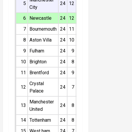
5
24
12
5
7
13
41
City
6
Newcastle
24
12
5
7
13
41
7
Bournemouth
24
11
7
6
13
40
8
Aston Villa
24
10
7
7
-3
37
9
Fulham
24
9
9
6
4
36
10
Brighton
24
8
10
6
-3
34
11
Brentford
24
9
4
11
0
31
Crystal
12
24
7
9
8
-2
30
Palace
Manchester
13
24
8
5
11
-6
29
United
14
Tottenham
24
8
3
13
11
27
15
West ham
24
7
6
11
-17
27