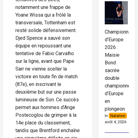
notamment une frappe de
Yoane Wissa qui a frôlé la
transversale, Tottenham est
resté solide défensivement.
Championnats
Djed Spence a sauvé son
d’Europe
équipe en repoussant une
2026 :
tentative de Fabio Carvalho
Maisie
sur la ligne, avant que Pape
Bond
Sarr ne vienne sceller la
sacrée
victoire en toute fin de match
double
(87e), en inscrivant le
championne
deuxième but sur une passe
d’Europe
lumineuse de Son. Ce succès
en
permet aux hommes d’Ange
plongeon
Postecoglou de grimper à la
In
Natation
août 4, 2026
14e place du classement,
tandis que Brentford enchaîne