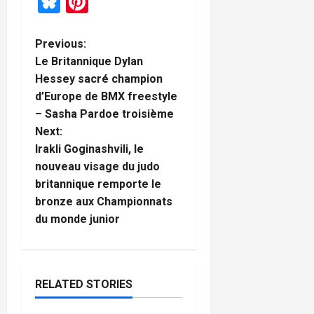
Bluesky
Pinterest
P
Previous:
Le Britannique Dylan
o
Hessey sacré champion
d’Europe de BMX freestyle
s
– Sasha Pardoe troisième
t
Next:
Irakli Goginashvili, le
n
nouveau visage du judo
britannique remporte le
a
bronze aux Championnats
du monde junior
v
i
g
RELATED STORIES
Football
a