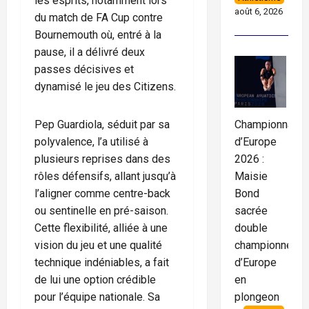
les esprits, notamment lors
août 6, 2026
du match de FA Cup contre
Bournemouth où, entré à la
pause, il a délivré deux
passes décisives et
dynamisé le jeu des Citizens.
Pep Guardiola, séduit par sa
Championnats
polyvalence, l’a utilisé à
d’Europe
plusieurs reprises dans des
2026 :
rôles défensifs, allant jusqu’à
Maisie
l’aligner comme centre-back
Bond
ou sentinelle en pré-saison.
sacrée
Cette flexibilité, alliée à une
double
vision du jeu et une qualité
championne
technique indéniables, a fait
d’Europe
de lui une option crédible
en
pour l’équipe nationale. Sa
plongeon