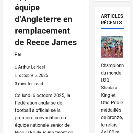
équipe
ARTICLES
d’Angleterre en
RÉCENTS
remplacement
de Reece James
Par
Championnat
Arthur Le Neel
du monde
octobre 6, 2025
U20 :
3 minutes read
Shaikira
King et
Ce lundi 6 octobre 2025, la
Otis Poole
Fédération anglaise de
médaillés
football a officialisé la
de bronze,
première convocation en
le relais
équipe nationale senior de
4×100 m
Nico O’Reilly, jeune talent de