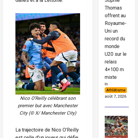
Sophie
Galles et à la Lettonie.
Thomas
offrent au
Royaume-
Uni un
record du
monde
U20 sur le
relais
4×100 m
mixte
In
Athlétisme
août 7, 2026
Nico O’Reilly célébrant son
premier but avec Manchester
City (© X/ Manchester City)
La trajectoire de Nico O’Reilly
est celle d’un joueur qui défie