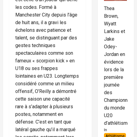
les codes. Formé à
Thea
Manchester City depuis l’âge
Brown,
de huit ans, il a gravi les
Wyatt
échelons avec patience et
Larkins et
talent, se distinguant par des
Jake
gestes techniques
Odey-
spectaculaires comme son
Jordan en
fameux « scorpion kick » en
évidence
U18 ou ses frappes
lors de la
lointaines en U23. Longtemps
première
considéré comme un milieu
journée
offensif, O’Reilly a démontré
des
cette saison une capacité
Championnats
rare à s’adapter à plusieurs
du monde
postes, notamment en
U20
défense. C’est en tant que
d’athlétisme
latéral gauche qu’il a marqué
In
Athlétisme