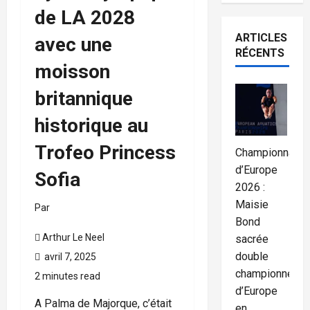
de LA 2028
ARTICLES
avec une
RÉCENTS
moisson
britannique
historique au
Trofeo Princess
Championnats
d’Europe
Sofia
2026 :
Maisie
Par
Bond
Arthur Le Neel
sacrée
double
avril 7, 2025
championne
2 minutes read
d’Europe
A Palma de Majorque, c’était
en