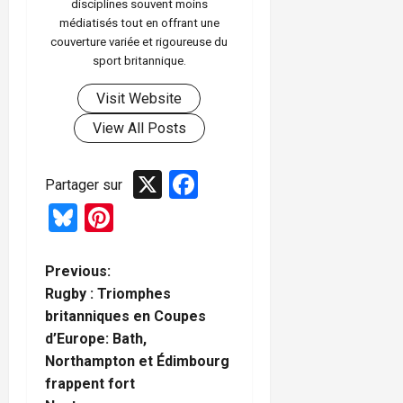
disciplines souvent moins
médiatisés tout en offrant une
couverture variée et rigoureuse du
sport britannique.
Visit Website
View All Posts
X
Facebook
Partager sur
Bluesky
Pinterest
P
Previous:
Rugby : Triomphes
o
britanniques en Coupes
d’Europe: Bath,
s
Northampton et Édimbourg
t
frappent fort