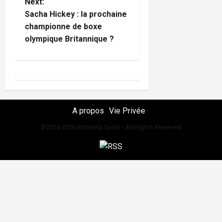
Next:
n
Sacha Hickey : la prochaine
championne de boxe
a
olympique Britannique ?
v
i
g
A propos
Vie Privée
a
©2024-2026 Britannia Sport - All Rights Reserved
t
i
o
n