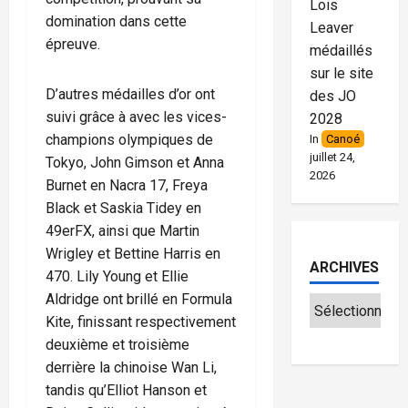
Lois
domination dans cette
Leaver
épreuve.
médaillés
sur le site
D’autres médailles d’or ont
des JO
suivi grâce à avec les vices-
2028
champions olympiques de
In
Canoé
juillet 24,
Tokyo, John Gimson et Anna
2026
Burnet en Nacra 17, Freya
Black et Saskia Tidey en
49erFX, ainsi que Martin
Wrigley et Bettine Harris en
ARCHIVES
470. Lily Young et Ellie
Aldridge ont brillé en Formula
Kite, finissant respectivement
deuxième et troisième
derrière la chinoise Wan Li,
tandis qu’Elliot Hanson et