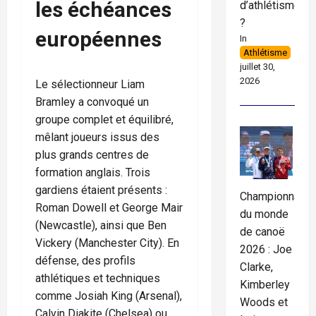
les échéances
d’athlétisme
?
européennes
In
Athlétisme
juillet 30,
2026
Le sélectionneur Liam
Bramley a convoqué un
groupe complet et équilibré,
mêlant joueurs issus des
plus grands centres de
formation anglais. Trois
gardiens étaient présents :
Championnats
Roman Dowell et George Mair
du monde
(Newcastle), ainsi que Ben
de canoë
Vickery (Manchester City). En
2026 : Joe
défense, des profils
Clarke,
athlétiques et techniques
Kimberley
comme Josiah King (Arsenal),
Woods et
Calvin Diakite (Chelsea) ou