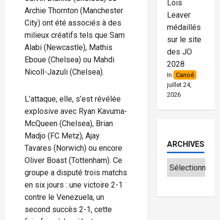
Lois
Archie Thornton (Manchester
Leaver
City) ont été associés à des
médaillés
milieux créatifs tels que Sam
sur le site
Alabi (Newcastle), Mathis
des JO
Eboue (Chelsea) ou Mahdi
2028
Nicoll-Jazuli (Chelsea).
In
Canoé
juillet 24,
2026
L’attaque, elle, s’est révélée
explosive avec Ryan Kavuma-
McQueen (Chelsea), Brian
Madjo (FC Metz), Ajay
ARCHIVES
Tavares (Norwich) ou encore
Oliver Boast (Tottenham). Ce
groupe a disputé trois matchs
en six jours : une victoire 2-1
contre le Venezuela, un
second succès 2-1, cette