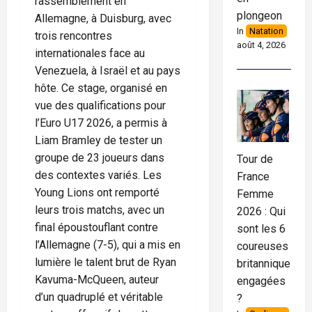
rassemblement en
plongeon
Allemagne, à Duisburg, avec
In
Natation
trois rencontres
août 4, 2026
internationales face au
Venezuela, à Israël et au pays
hôte. Ce stage, organisé en
vue des qualifications pour
l’Euro U17 2026, a permis à
Liam Bramley de tester un
groupe de 23 joueurs dans
Tour de
des contextes variés. Les
France
Young Lions ont remporté
Femme
leurs trois matchs, avec un
2026 : Qui
final époustouflant contre
sont les 6
l’Allemagne (7-5), qui a mis en
coureuses
lumière le talent brut de Ryan
britanniques
Kavuma-McQueen, auteur
engagées
d’un quadruplé et véritable
?