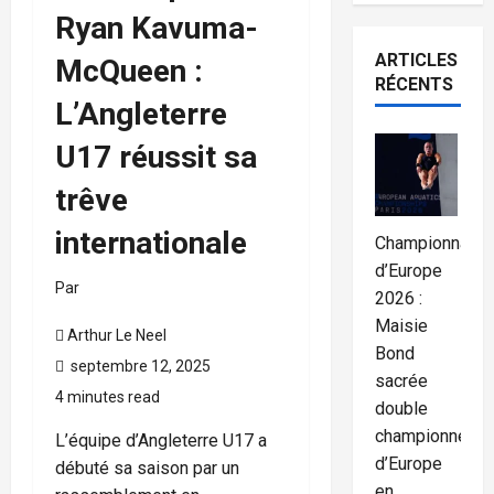
Ryan Kavuma-
ARTICLES
McQueen :
RÉCENTS
L’Angleterre
U17 réussit sa
trêve
internationale
Championnats
d’Europe
Par
2026 :
Maisie
Arthur Le Neel
Bond
septembre 12, 2025
sacrée
4 minutes read
double
championne
L’équipe d’Angleterre U17 a
d’Europe
débuté sa saison par un
en