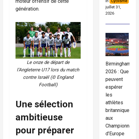
moteur offensif de cette
In
Cyclisme
juillet 31,
génération.
2026
Le onze de départ de
Birmingham
l’Angleterre U17 lors du match
2026 : Que
contre Israël (© England
peuvent
Football)
espérer
les
Une sélection
athlètes
britanniques
ambitieuse
aux
Championnats
pour préparer
d’Europe