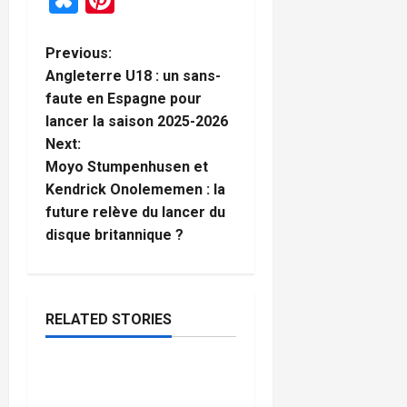
P
Previous:
Angleterre U18 : un sans-
o
faute en Espagne pour
lancer la saison 2025-2026
s
Next:
t
Moyo Stumpenhusen et
Kendrick Onolememen : la
n
future relève du lancer du
disque britannique ?
a
v
i
RELATED STORIES
Football
g
Rio Ngumoha, Alex
4
a
minutes
Scott, Josh King & Ethan