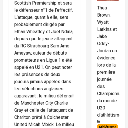
Scottish Premiership et sera
Thea
le défenseur n°1 de l’effectif.
Brown,
L’attaque, quant à elle, sera
Wyatt
probablement dirigée par
Larkins et
Ethan Wheatley et Joel Ndala,
Jake
depuis que le jeune attaquant
Odey-
du RC Strasbourg Sam Amo
Jordan en
Ameyaw, auteur de débuts
évidence
prometteurs en Ligue 1 a été
lors de la
appelé en U21. On peut noter
première
les présences de deux
journée
joueurs jamais appelés dans
des
les sélections anglaises
Championnats
auparavant : le milieu défensif
du monde
de Manchester City Charlie
U20
Gray et celle de l’attaquant de
d’athlétisme
Charlton prêté à Colchester
In
United Micah Mbick. Le milieu
Athlétisme