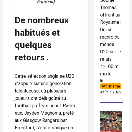
Sophie
Football)
Thomas
offrent au
De nombreux
Royaume-
Uni un
habitués et
record du
quelques
monde
U20 sur le
retours .
relais
4×100 m
mixte
Cette sélection anglaise U20
In
s’appuie sur une génération
Athlétisme
talentueuse, où plusieurs
août 7, 2026
joueurs ont déjà goûté au
football professionnel. Parmi
eux, Jayden Meghoma, prêté
aux Glasgow Rangers par
Brentford, s’est distingué en