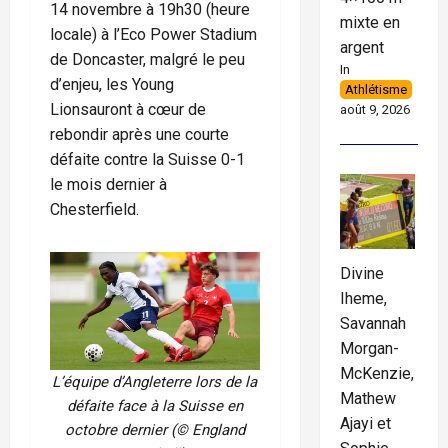
14 novembre à 19h30 (heure
mixte en
locale) à l’Eco Power Stadium
argent
de Doncaster, malgré le peu
In
d’enjeu, les Young
Athlétisme
Lionsauront à cœur de
août 9, 2026
rebondir après une courte
défaite contre la Suisse 0-1
le mois dernier à
Chesterfield.
Divine
Iheme,
Savannah
Morgan-
McKenzie,
L’équipe d’Angleterre lors de la
Mathew
défaite face à la Suisse en
Ajayi et
octobre dernier (© England