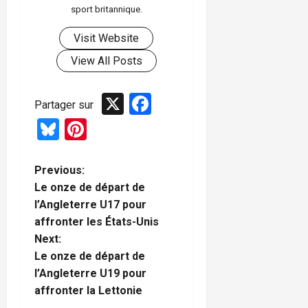
sport britannique.
Visit Website
View All Posts
X
Facebook
Partager sur
Bluesky
Pinterest
P
Previous:
Le onze de départ de
o
l’Angleterre U17 pour
affronter les États-Unis
s
Next:
t
Le onze de départ de
l’Angleterre U19 pour
n
affronter la Lettonie