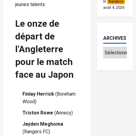
In
Natation
jeunes talents.
août 4, 2026
Le onze de
départ de
ARCHIVES
l’Angleterre
pour le match
face au Japon
Finlay Herrick
(Boreham
Wood)
Triston Rowe
(Annecy)
Jayden Meghoma
(Rangers FC)