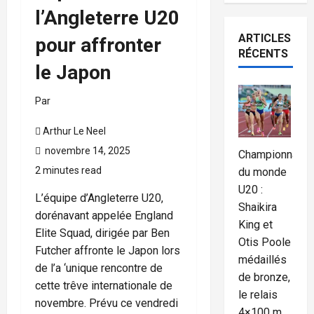
l’Angleterre U20
ARTICLES
pour affronter
RÉCENTS
le Japon
Par
Arthur Le Neel
novembre 14, 2025
Championnat
2 minutes read
du monde
U20 :
L’équipe d’Angleterre U20,
Shaikira
dorénavant appelée England
King et
Elite Squad, dirigée par Ben
Otis Poole
Futcher affronte le Japon lors
médaillés
de l’a ‘unique rencontre de
de bronze,
cette trêve internationale de
le relais
novembre. Prévu ce vendredi
4×100 m