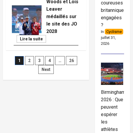
Woods et Lois
coureuses
Leaver
britanniques
médaillés sur
engagées
le site des JO
?
2028
In
Cyclisme
juillet 31,
Read
Lire la suite
More
2026
Pagination
1
2
3
4
…
26
Next
des
publications
Birmingham
2026 : Que
peuvent
espérer
les
athlètes