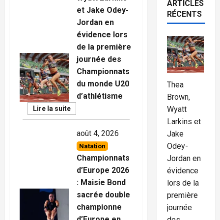
ARTICLES
et Jake Odey-
RÉCENTS
Jordan en
évidence lors
de la première
journée des
Championnats
du monde U20
Thea
d’athlétisme
Brown,
Read
Wyatt
Lire la suite
More
Larkins et
août 4, 2026
Jake
Odey-
Natation
Championnats
Jordan en
d’Europe 2026
évidence
: Maisie Bond
lors de la
sacrée double
première
championne
journée
d’Europe en
des