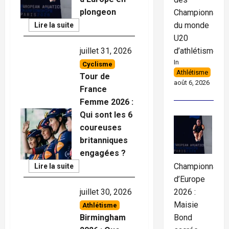
plongeon
Championnats
du monde
Read
Lire la suite
More
U20
d’athlétisme
juillet 31, 2026
In
Cyclisme
Athlétisme
Tour de
août 6, 2026
France
Femme 2026 :
Qui sont les 6
coureuses
britanniques
engagées ?
Championnats
Read
Lire la suite
More
d’Europe
2026 :
juillet 30, 2026
Maisie
Athlétisme
Bond
Birmingham