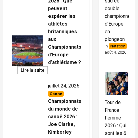
sacrée
2026 : Que
double
peuvent
championne
espérer les
d’Europe
athlètes
en
britanniques
plongeon
aux
In
Natation
Championnats
août 4, 2026
d’Europe
d’athlétisme ?
Read
Lire la suite
More
juillet 24, 2026
Canoé
Championnats
Tour de
du monde de
France
canoë 2026 :
Femme
Joe Clarke,
2026 : Qui
Kimberley
sont les 6