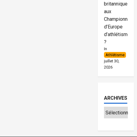
britanniques
aux
Championnats
d’Europe
d’athlétisme
?
In
Athlétisme
juillet 30,
2026
ARCHIVES