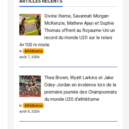
ARTICLES RÉCENTS
Divine Iheme, Savannah Morgan-
McKenzie, Mathew Ajayi et Sophie
Thomas offrent au Royaume-Uni un
record du monde U20 sur le relais
4×100 m mixte
In
Athlétisme
août 7, 2026
Thea Brown, Wyatt Larkins et Jake
Odey-Jordan en évidence lors de la
première journée des Championnats
du monde U20 d’athlétisme
In
Athlétisme
août 6, 2026