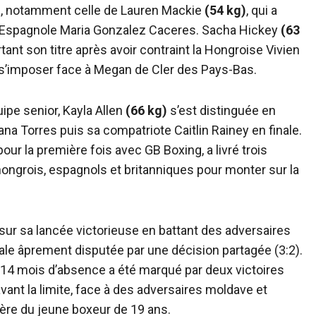
es, notamment celle de Lauren Mackie
(54 kg)
, qui a
 l’Espagnole Maria Gonzalez Caceres. Sacha Hickey
(63
nt son titre après avoir contraint la Hongroise Vivien
e s’imposer face à Megan de Cler des Pays-Bas.
ipe senior, Kayla Allen
(66 kg)
s’est distinguée en
ana Torres puis sa compatriote Caitlin Rainey en finale.
ur la première fois avec GB Boxing, a livré trois
ngrois, espagnols et britanniques pour monter sur la
i sur sa lancée victorieuse en battant des adversaires
ale âprement disputée par une décision partagée (3:2).
14 mois d’absence a été marqué par deux victoires
ant la limite, face à des adversaires moldave et
rière du jeune boxeur de 19 ans.