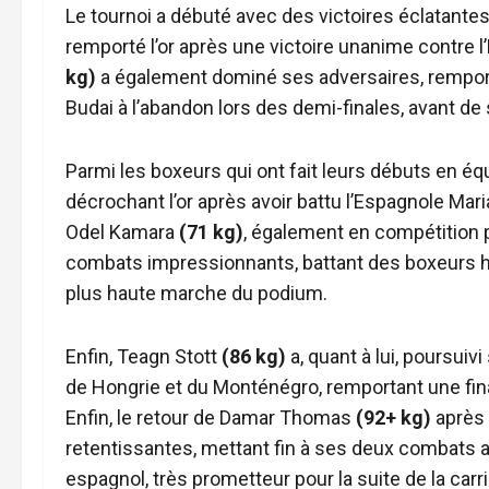
Le tournoi a débuté avec des victoires éclatant
remporté l’or après une victoire unanime contre
kg)
a également dominé ses adversaires, remporta
Budai à l’abandon lors des demi-finales, avant d
Parmi les boxeurs qui ont fait leurs débuts en équ
décrochant l’or après avoir battu l’Espagnole Mari
Odel Kamara
(71 kg)
, également en compétition po
combats impressionnants, battant des boxeurs ho
plus haute marche du podium.
Enfin, Teagn Stott
(86 kg)
a, quant à lui, poursuiv
de Hongrie et du Monténégro, remportant une fin
Enfin, le retour de Damar Thomas
(92+ kg)
après 
retentissantes, mettant fin à ses deux combats av
espagnol, très prometteur pour la suite de la car