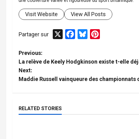
une couverture variée et rigoureuse du sport britannique.
Visit Website
View All Posts
X
Facebook
Bluesky
Pinterest
Partager sur
P
Previous:
La relève de Keely Hodgkinson existe t-elle déj
o
Next:
s
Maddie Russell vainqueure des championnats 
t
n
RELATED STORIES
Boxe
a
Michael Maughan et Lily
Lily Bassett 
3
v
minutes
Bassett premiers sélectionnés
en bronze à 