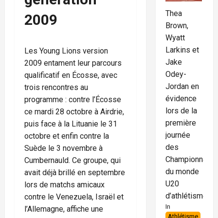
Thea
2009
Brown,
Wyatt
Larkins et
Les Young Lions version
Jake
2009 entament leur parcours
Odey-
qualificatif en Écosse, avec
Jordan en
trois rencontres au
évidence
programme : contre l’Écosse
lors de la
ce mardi 28 octobre à Airdrie,
première
puis face à la Lituanie le 31
journée
octobre et enfin contre la
des
Suède le 3 novembre à
Championnats
Cumbernauld. Ce groupe, qui
du monde
avait déjà brillé en septembre
U20
lors de matchs amicaux
d’athlétisme
contre le Venezuela, Israël et
In
l’Allemagne, affiche une
Athlétisme