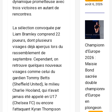
dynamique prometteuse avec
août 6, 2026
trois victoires en autant de
rencontres.
La sélection convoquée par
Liam Bramley comprend 22
joueurs, dont plusieurs
Championnats
visages déjà aperçus lors du
d’Europe
rassemblement de
2026 :
septembre. Cependant, on
Maisie
retrouve quelques nouveaux
Bond
visages comme celui du
sacrée
gardien Tommy Betts
double
(Sheffield United), le milieu
championne
Charlie Hooland, qui n’avait
d’Europe
jamais été appelé en U17
en
(Chelsea FC) ou encore
plongeon
l’attaquant Kyran Thompson