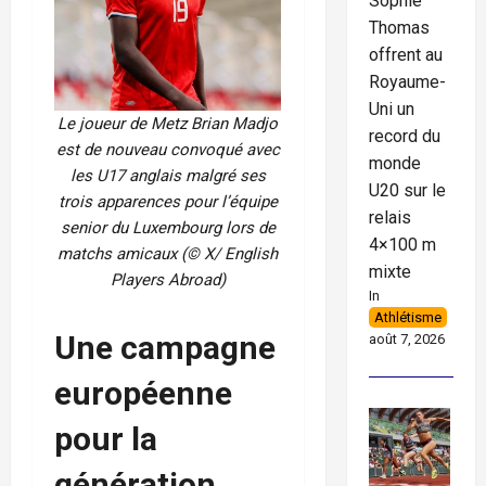
Sophie
Thomas
offrent au
Royaume-
Uni un
Le joueur de Metz
Brian Madjo
record du
est de nouveau convoqué avec
monde
les U17 anglais malgré ses
U20 sur le
trois apparences pour l’équipe
relais
senior du Luxembourg lors de
4×100 m
matchs amicaux (© X/ English
mixte
Players Abroad)
In
Athlétisme
Une campagne
août 7, 2026
européenne
pour la
génération