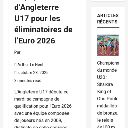
d’Angleterre
ARTICLES
U17 pour les
RÉCENTS
éliminatoires de
l’Euro 2026
Par
Championnat
Arthur Le Neel
du monde
octobre 28, 2025
U20 :
3 minutes read
Shaikira
King et
L’Angleterre U17 débute ce
Otis Poole
mardi sa campagne de
médaillés
qualification pour l’Euro 2026
de bronze,
avec une équipe composée
le relais
de joueurs nés en 2009,
4×100 m
distincte de celle engagée