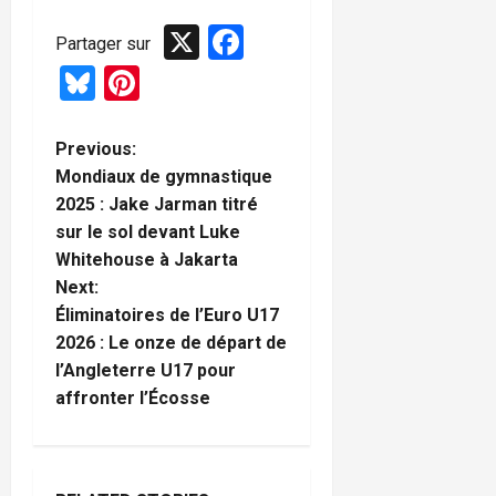
X
Facebook
Partager sur
Bluesky
Pinterest
P
Previous:
Mondiaux de gymnastique
o
2025 : Jake Jarman titré
sur le sol devant Luke
s
Whitehouse à Jakarta
t
Next:
Éliminatoires de l’Euro U17
n
2026 : Le onze de départ de
l’Angleterre U17 pour
a
affronter l’Écosse
v
i