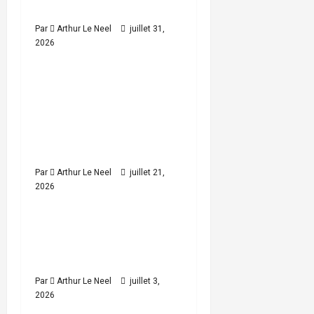
engagées ?
i
Par
Arthur Le Neel
juillet 31,
o
2026
Cyclisme
n
Championnat du monde
3
minutes
de BMX 2026 : Freia
read
Challis sacrée devant
Elsa Rendall Todd chez
les juniors
Par
Arthur Le Neel
juillet 21,
2026
Cyclisme
Tour de France 2026 : Qui
6
minutes
sont les 7 coureurs
read
britanniques engagés ?
Par
Arthur Le Neel
juillet 3,
2026