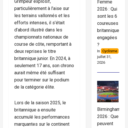
Grimpeur explosif,
Femme
particulièrement à l’aise sur
2026 : Qui
les terrains vallonnés et les
sont les 6
efforts intenses, il s’était
coureuses
d’abord illustré dans les
britanniques
championnats nationaux de
engagées
course de côte, remportant à
?
deux reprises le titre
In
Cyclisme
juillet 31,
britannique junior. En 2024, à
2026
seulement 17 ans, son chrono
aurait même été suffisant
pour terminer sur le podium
de la catégorie élite.
Lors de la saison 2025, le
Birmingham
britannique a ensuite
2026 : Que
accumulé les performances
peuvent
marquantes sur le continent