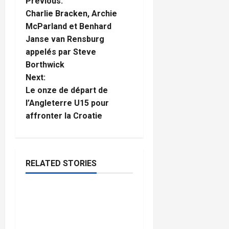
P
Previous:
Charlie Bracken, Archie
o
McParland et Benhard
Janse van Rensburg
s
appelés par Steve
t
Borthwick
Next:
n
Le onze de départ de
l’Angleterre U15 pour
a
affronter la Croatie
v
i
RELATED STORIES
g
Cyclisme
a
Tour de France Femme
5
minutes
2026 : Qui sont les 6
t
read
coureuses britanniques