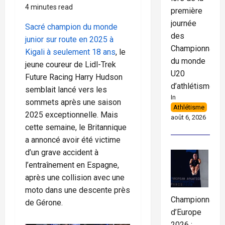
4 minutes read
première
journée
Sacré champion du monde
des
junior sur route en 2025 à
Championnats
Kigali à seulement 18 ans
, le
du monde
jeune coureur de Lidl-Trek
U20
Future Racing Harry Hudson
d’athlétisme
semblait lancé vers les
In
sommets après une saison
Athlétisme
2025 exceptionnelle. Mais
août 6, 2026
cette semaine, le Britannique
a annoncé avoir été victime
d’un grave accident à
l’entraînement en Espagne,
après une collision avec une
moto dans une descente près
Championnats
de Gérone.
d’Europe
2026 :