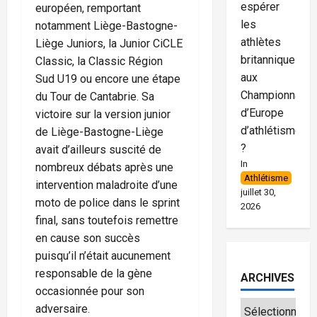
espérer
européen, remportant
les
notamment Liège-Bastogne-
athlètes
Liège Juniors, la Junior CiCLE
britanniques
Classic, la Classic Région
aux
Sud U19 ou encore une étape
Championnats
du Tour de Cantabrie. Sa
d’Europe
victoire sur la version junior
d’athlétisme
de Liège-Bastogne-Liège
?
avait d’ailleurs suscité de
In
nombreux débats après une
Athlétisme
intervention maladroite d’une
juillet 30,
moto de police dans le sprint
2026
final, sans toutefois remettre
en cause son succès
puisqu’il n’était aucunement
responsable de la gène
ARCHIVES
occasionnée pour son
adversaire.