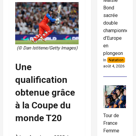
Maisie
Bond
sacrée
double
championne
d’Europe
en
(© Dan Istitene/Getty Images)
plongeon
In
Natation
Une
août 4, 2026
qualification
obtenue grâce
à la Coupe du
monde T20
Tour de
France
Femme