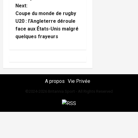
n
Next:
Coupe du monde de rugby
a
U20 : l’Angleterre déroule
face aux États-Unis malgré
v
quelques frayeurs
i
g
a
t
A propos
Vie Privée
©2024-2026 Britannia Sport - All Rights Reserved
i
o
n