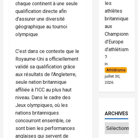
les
chaque continent à une seule
athlètes
qualification directe afin
britanniques
d’assurer une diversité
aux
géographique au tournoi
Championnats
olympique.
d’Europe
d’athlétisme
C’est dans ce contexte que le
?
Royaume-Uni a officiellement
In
validé sa qualification grâce
Athlétisme
aux résultats de l’Angleterre,
juillet 30,
seule nation britannique
2026
affiliée à l’ICC au plus haut
niveau. Dans le cadre des
Jeux olympiques, où les
nations britanniques
ARCHIVES
concourront ensemble, ce
sont bien les performances
anglaises qui servent de