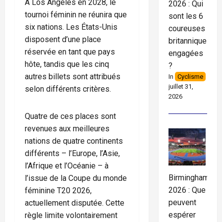
À Los Angeles en 2028, le
2026 : Qui
tournoi féminin ne réunira que
sont les 6
six nations. Les États-Unis
coureuses
disposent d’une place
britanniques
réservée en tant que pays
engagées
hôte, tandis que les cinq
?
autres billets sont attribués
In
Cyclisme
juillet 31,
selon différents critères.
2026
Quatre de ces places sont
revenues aux meilleures
nations de quatre continents
différents – l’Europe, l’Asie,
l’Afrique et l’Océanie – à
Birmingham
l’issue de la Coupe du monde
2026 : Que
féminine T20 2026,
peuvent
actuellement disputée. Cette
espérer
règle limite volontairement