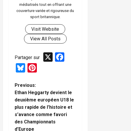
médiatisés tout en offrant une
couverture variée et rigoureuse du
sport britannique.
Visit Website
View All Posts
X
Facebook
Partager sur
Bluesky
Pinterest
P
Previous:
Ethan Heggarty devient le
o
deuxième européen U18 le
plus rapide de l’histoire et
s
s’avance comme favori
t
des Championnats
d’Europe