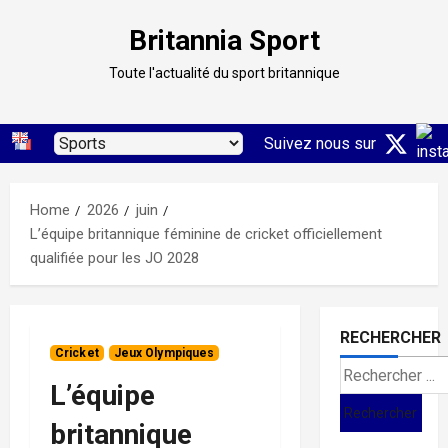
Skip
Britannia Sport
to
content
Toute l'actualité du sport britannique
Suivez nous sur
Home
2026
juin
L’équipe britannique féminine de cricket officiellement
qualifiée pour les JO 2028
RECHERCHER
Cricket
Jeux Olympiques
Search
L’équipe
for:
britannique