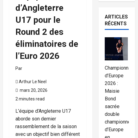
d’Angleterre
ARTICLES
U17 pour le
RÉCENTS
Round 2 des
éliminatoires de
l’Euro 2026
Championnats
Par
d’Europe
Arthur Le Neel
2026 :
mars 20, 2026
Maisie
Bond
2 minutes read
sacrée
L’équipe d’Angleterre U17
double
aborde son dernier
championne
rassemblement de la saison
d’Europe
avec un objectif bien différent
en