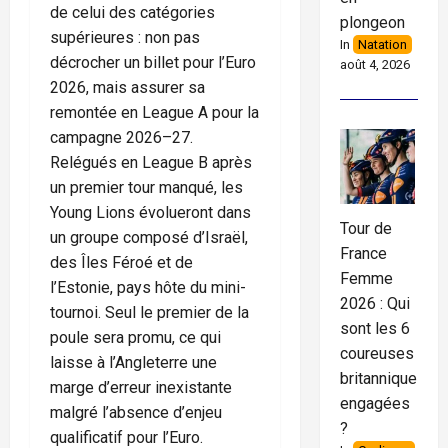
de celui des catégories
plongeon
supérieures : non pas
In
Natation
décrocher un billet pour l’Euro
août 4, 2026
2026, mais assurer sa
remontée en League A pour la
campagne 2026–27.
Relégués en League B après
un premier tour manqué, les
Young Lions évolueront dans
Tour de
un groupe composé d’Israël,
France
des Îles Féroé et de
Femme
l’Estonie, pays hôte du mini-
2026 : Qui
tournoi. Seul le premier de la
sont les 6
poule sera promu, ce qui
coureuses
laisse à l’Angleterre une
britanniques
marge d’erreur inexistante
engagées
malgré l’absence d’enjeu
?
qualificatif pour l’Euro.