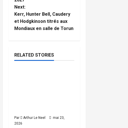
t
Next:
Kerr, Hunter Bell, Caudery
n
et Hodgkinson titrés aux
Mondiaux en salle de Torun
a
v
i
RELATED STORIES
Football
g
Rio Ngumoha, Alex
4
a
minutes
Scott, Josh King & Ethan
read
Nwaneri appelés par
t
l’Angleterre pour
préparer la Coupe du
i
monde
o
Par
Arthur Le Neel
mai 23,
2026
Football