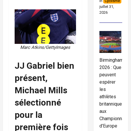
In
Cyclisme
juillet 31,
2026
Marc Atkins/GettyImages
Birmingham
JJ Gabriel bien
2026 : Que
peuvent
présent,
espérer
Michael Mills
les
athlètes
sélectionné
britanniques
aux
pour la
Championnats
première fois
d’Europe