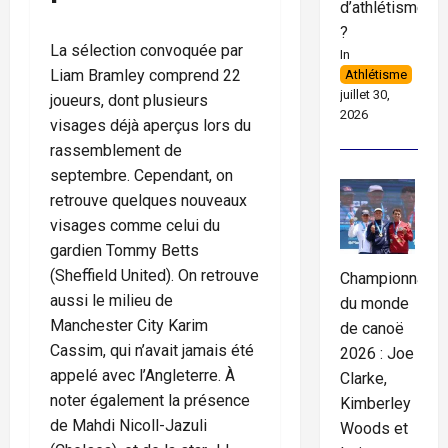
d’athlétisme
?
La sélection convoquée par
In
Liam Bramley comprend 22
Athlétisme
juillet 30,
joueurs, dont plusieurs
2026
visages déjà aperçus lors du
rassemblement de
septembre. Cependant, on
retrouve quelques nouveaux
visages comme celui du
gardien Tommy Betts
(Sheffield United). On retrouve
Championnats
aussi le milieu de
du monde
Manchester City Karim
de canoë
Cassim, qui n’avait jamais été
2026 : Joe
appelé avec l’Angleterre. À
Clarke,
noter également la présence
Kimberley
de Mahdi Nicoll-Jazuli
Woods et