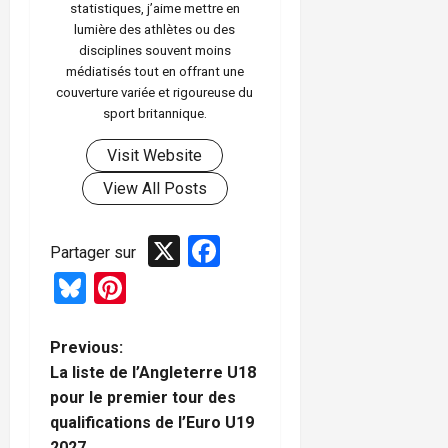
statistiques, j’aime mettre en
lumière des athlètes ou des
disciplines souvent moins
médiatisés tout en offrant une
couverture variée et rigoureuse du
sport britannique.
Visit Website
View All Posts
X
Facebook
Partager sur
Bluesky
Pinterest
P
Previous:
La liste de l’Angleterre U18
o
pour le premier tour des
qualifications de l’Euro U19
s
2027