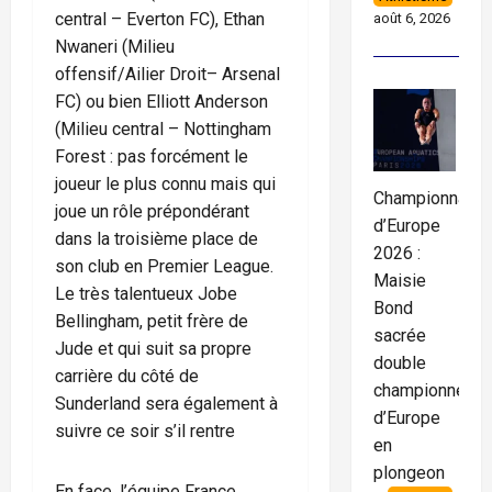
central – Everton FC), Ethan
août 6, 2026
Nwaneri (Milieu
offensif/Ailier Droit– Arsenal
FC) ou bien Elliott Anderson
(Milieu central – Nottingham
Forest : pas forcément le
joueur le plus connu mais qui
Championnats
joue un rôle prépondérant
d’Europe
dans la troisième place de
2026 :
son club en Premier League.
Maisie
Le très talentueux Jobe
Bond
Bellingham, petit frère de
sacrée
Jude et qui suit sa propre
double
carrière du côté de
championne
Sunderland sera également à
d’Europe
suivre ce soir s’il rentre
en
plongeon
En face, l’équipe France,