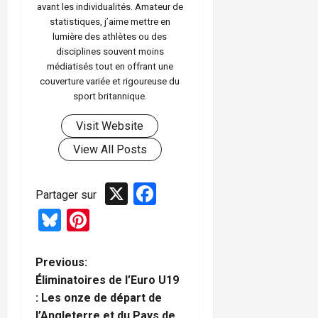
avant les individualités. Amateur de
statistiques, j’aime mettre en
lumière des athlètes ou des
disciplines souvent moins
médiatisés tout en offrant une
couverture variée et rigoureuse du
sport britannique.
Visit Website
View All Posts
X
Facebook
Partager sur
Bluesky
Pinterest
P
Previous:
Éliminatoires de l’Euro U19
o
: Les onze de départ de
l’Angleterre et du Pays de