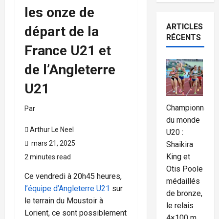
les onze de
ARTICLES
départ de la
RÉCENTS
France U21 et
de l’Angleterre
U21
Championnat
Par
du monde
Arthur Le Neel
U20 :
mars 21, 2025
Shaikira
King et
2 minutes read
Otis Poole
Ce vendredi à 20h45 heures,
médaillés
l’équipe d’Angleterre
U21
sur
de bronze,
le terrain du Moustoir à
le relais
Lorient,
ce sont possiblement
4×100 m