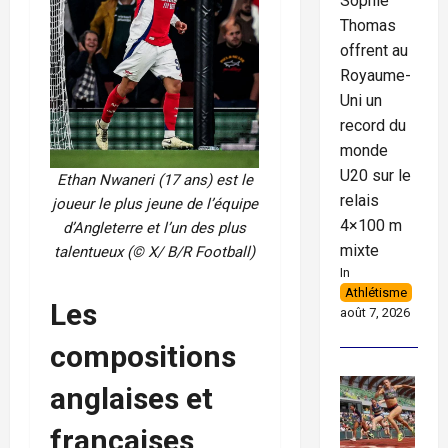
Sophie
Thomas
offrent au
Royaume-
Uni un
record du
monde
U20 sur le
Ethan Nwaneri (17 ans) est le
relais
joueur le plus jeune de l’équipe
4×100 m
d’Angleterre et l’un des plus
mixte
talentueux (© X/ B/R Football)
In
Athlétisme
Les
août 7, 2026
compositions
anglaises et
françaises