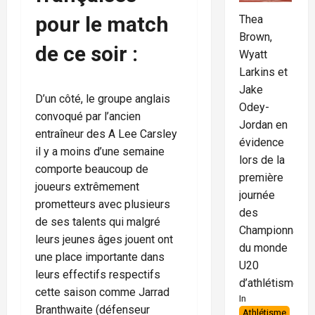
pour le match
Thea
Brown,
de ce soir :
Wyatt
Larkins et
Jake
D’un côté, le groupe anglais
Odey-
convoqué par l’ancien
Jordan en
entraîneur des A Lee Carsley
évidence
il y a moins d’une semaine
lors de la
comporte beaucoup de
première
joueurs extrêmement
journée
prometteurs avec plusieurs
des
de ses talents qui malgré
Championnats
leurs jeunes âges jouent ont
du monde
une place importante dans
U20
leurs effectifs respectifs
d’athlétisme
cette saison comme Jarrad
In
Branthwaite (défenseur
Athlétisme