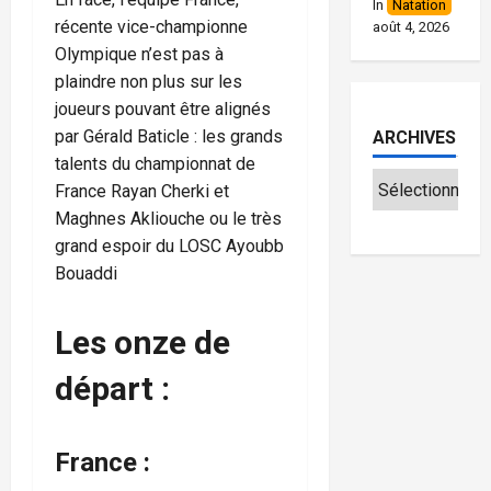
In
Natation
récente vice-championne
août 4, 2026
Olympique n’est pas à
plaindre non plus sur les
joueurs pouvant être alignés
par Gérald Baticle : les grands
ARCHIVES
talents du championnat de
France Rayan Cherki et
Maghnes Akliouche ou le très
grand espoir du LOSC Ayoubb
Bouaddi
Les onze de
départ :
France :