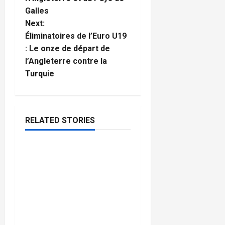
s
Galles
t
Next:
Éliminatoires de l’Euro U19
n
: Le onze de départ de
l’Angleterre contre la
a
Turquie
v
i
RELATED STORIES
g
Football
a
Rio Ngumoha, Alex
4
minutes
Scott, Josh King & Ethan
t
read
Nwaneri appelés par
l’Angleterre pour
i
préparer la Coupe du
o
monde