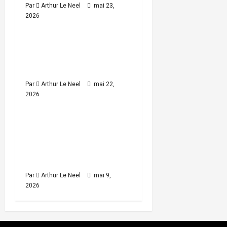
Par
Arthur Le Neel
mai 23,
n
2026
Football
Le onze de départ de
2
minutes
l’Angleterre U15 pour
read
affronter la Croatie
Par
Arthur Le Neel
mai 22,
2026
Football
La liste de l’équipe
3
minutes
d’Angleterre U15 pour la
read
trêve internationale de
mai 2026
Par
Arthur Le Neel
mai 9,
2026