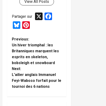
View All Posts
X
Facebook
Partager sur
Bluesky
Pinterest
P
Previous:
Un hiver triomphal : les
o
Britanniques marquent les
esprits en skeleton,
s
bobsleigh et snowboard
t
Next:
L’ailier anglais Immanuel
n
Feyi-Waboso forfait pour le
tournoi des 6 nations
a
v