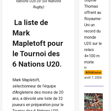
Sophie
nations U20 (© Six Nations
Thomas
Rugby)
offrent au
Royaume-
La liste de
Uni un
Mark
record du
monde
Mapletoft pour
U20 sur le
relais
le Tournoi des
4×100 m
mixte
6 Nations U20.
In
Athlétisme
août 7, 2026
Mark Mapletoft,
sélectionneur de l’équipe
d’Angleterre des moins de 20
ans, a dévoilé une liste de 32
joueurs en préparation pour le
Tournoi des 6 Nations U20