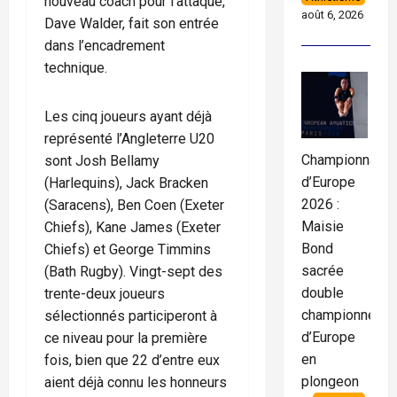
nouveau coach pour l’attaque,
août 6, 2026
Dave Walder, fait son entrée
dans l’encadrement
technique.
Les cinq joueurs ayant déjà
représenté l’Angleterre U20
Championnats
sont Josh Bellamy
d’Europe
(Harlequins), Jack Bracken
2026 :
(Saracens), Ben Coen (Exeter
Maisie
Chiefs), Kane James (Exeter
Bond
Chiefs) et George Timmins
sacrée
(Bath Rugby). Vingt-sept des
double
trente-deux joueurs
championne
sélectionnés participeront à
d’Europe
ce niveau pour la première
en
fois, bien que 22 d’entre eux
plongeon
aient déjà connu les honneurs