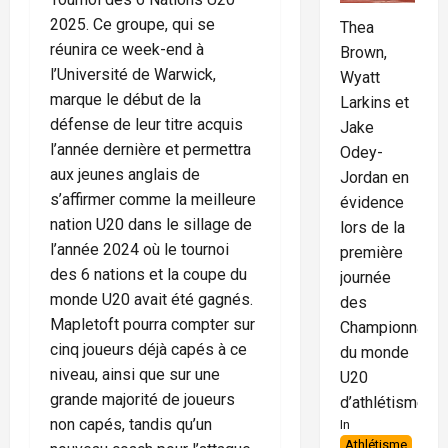
2025. Ce groupe, qui se
Thea
réunira ce week-end à
Brown,
l’Université de Warwick,
Wyatt
marque le début de la
Larkins et
défense de leur titre acquis
Jake
l’année dernière et permettra
Odey-
aux jeunes anglais de
Jordan en
s’affirmer comme la meilleure
évidence
nation U20 dans le sillage de
lors de la
l’année 2024 où le tournoi
première
des 6 nations et la coupe du
journée
monde U20 avait été gagnés.
des
Mapletoft pourra compter sur
Championnats
cinq joueurs déjà capés à ce
du monde
niveau, ainsi que sur une
U20
grande majorité de joueurs
d’athlétisme
non capés, tandis qu’un
In
Athlétisme