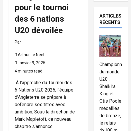
pour le tournoi
ARTICLES
des 6 nations
RÉCENTS
U20 dévoilée
Par
Arthur Le Neel
janvier 9, 2025
Championnat
4 minutes read
du monde
U20 :
À l’approche du Tournoi des
Shaikira
6 Nations U20 2025, l’équipe
King et
d’Angleterre se prépare à
Otis Poole
défendre ses titres avec
médaillés
ambition. Sous la direction de
de bronze,
Mark Mapletoft, ce nouveau
le relais
chapitre s’annonce
4×100 m