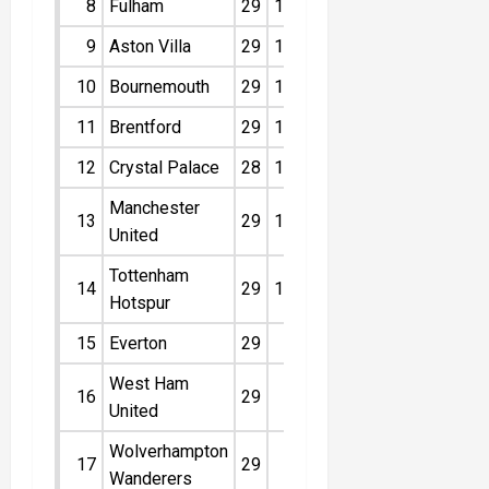
8
Fulham
29
12
9
8
5
45
9
Aston Villa
29
12
9
8
-4
45
10
Bournemouth
29
12
8
9
12
44
11
Brentford
29
12
5
12
5
41
12
Crystal Palace
28
10
9
9
3
39
Manchester
13
29
10
7
12
-3
37
United
Tottenham
14
29
10
4
15
12
34
Hotspur
15
Everton
29
7
13
9
-4
34
West Ham
16
29
9
7
13
-16
34
United
Wolverhampton
17
29
7
5
17
-18
26
Wanderers