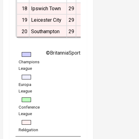
18
Ipswich Town
29
3
8
18
-34
17
19
Leicester City
29
4
5
20
-40
17
20
Southampton
29
2
3
24
-49
9
©BritanniaSport
Champions
League
Europa
League
Conference
League
Relégation