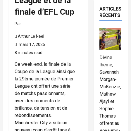
League et de la
ARTICLES
finale d’EFL Cup
RÉCENTS
Par
Arthur Le Neel
mars 17, 2025
8 minutes read
Divine
Ce week-end, la finale de la
Iheme,
Coupe de la League ainsi que
Savannah
la 29ème journée de Premier
Morgan-
League ont offert une série
McKenzie,
de matchs passionnants,
Mathew
avec des moments de
Ajayi et
brillance, de tension et de
Sophie
rebondissements.
Thomas
Manchester City a subi un
offrent au
nouveau coup d’arrêt face à
Royaume-