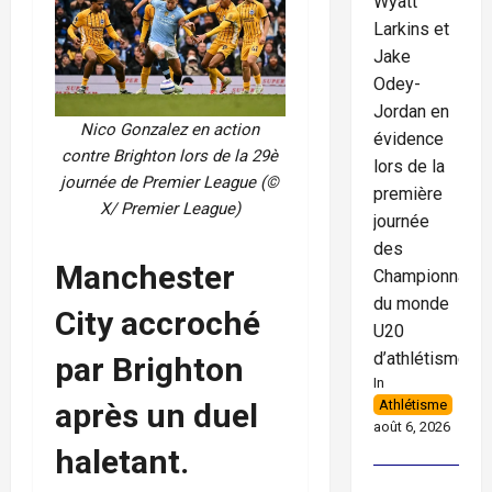
Wyatt
Larkins et
Jake
Odey-
Jordan en
Nico Gonzalez en action
évidence
contre Brighton lors de la 29è
lors de la
journée de Premier League (©
première
X/ Premier League)
journée
des
Manchester
Championnats
du monde
City accroché
U20
d’athlétisme
par Brighton
In
Athlétisme
après un duel
août 6, 2026
haletant.