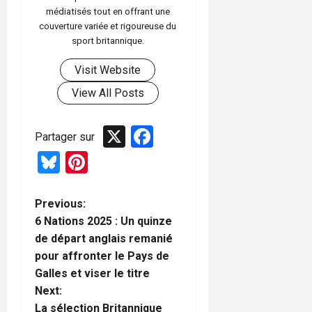
médiatisés tout en offrant une
couverture variée et rigoureuse du
sport britannique.
Visit Website
View All Posts
X
Facebook
Partager sur
Bluesky
Pinterest
P
Previous:
6 Nations 2025 : Un quinze
o
de départ anglais remanié
pour affronter le Pays de
s
Galles et viser le titre
t
Next:
La sélection Britannique