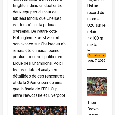
Brighton, dans un duel entre
Uni un
deux équipes du haut de
record du
tableau tandis que Chelsea
monde
est tombé sur la pelouse
U20 sur le
d’Arsenal. De l’autre côté
relais
Nottingham Forest accroît
4×100 m
son avance sur Chelsea et n’a
mixte
jamais été en aussi bonne
In
Athlétisme
posture pour se qualifier en
août 7, 2026
Ligue des Champions. Voici
les résultats et analyses
détaillées de ces rencontres
et de la 29ème journée ainsi
que la finale de l’EFL Cup
entre Newcastle et Liverpool.
Thea
Brown,