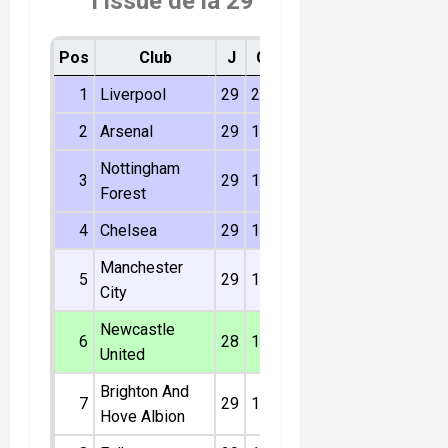
l’issue de la 29
journée
Pos
Club
J
G
N
P
Dif
Pts
1
Liverpool
29
21
7
1
42
70
2
Arsenal
29
16
10
3
29
58
Nottingham
3
29
16
6
7
14
54
Forest
4
Chelsea
29
14
7
8
16
49
Manchester
5
29
14
6
9
15
48
City
Newcastle
6
28
14
5
9
9
47
United
Brighton And
7
29
12
11
6
6
47
Hove Albion