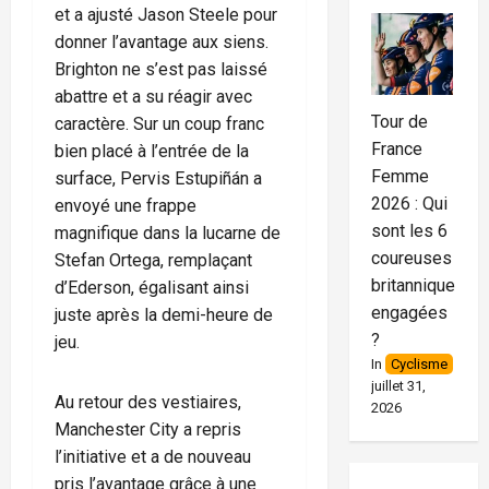
et a ajusté Jason Steele pour
donner l’avantage aux siens.
Brighton ne s’est pas laissé
abattre et a su réagir avec
Tour de
caractère. Sur un coup franc
France
bien placé à l’entrée de la
Femme
surface, Pervis Estupiñán a
2026 : Qui
envoyé une frappe
sont les 6
magnifique dans la lucarne de
coureuses
Stefan Ortega, remplaçant
britanniques
d’Ederson, égalisant ainsi
engagées
juste après la demi-heure de
?
jeu.
In
Cyclisme
juillet 31,
Au retour des vestiaires,
2026
Manchester City a repris
l’initiative et a de nouveau
pris l’avantage grâce à une