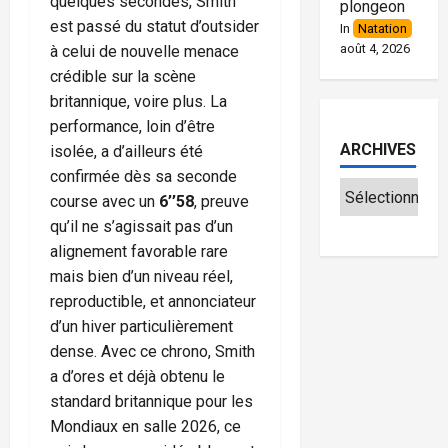
quelques secondes, Smith
plongeon
est passé du statut d’outsider
In
Natation
août 4, 2026
à celui de nouvelle menace
crédible sur la scène
britannique, voire plus. La
performance, loin d’être
ARCHIVES
isolée, a d’ailleurs été
confirmée dès sa seconde
course avec un
6’’58
, preuve
qu’il ne s’agissait pas d’un
alignement favorable rare
mais bien d’un niveau réel,
reproductible, et annonciateur
d’un hiver particulièrement
dense. Avec ce chrono, Smith
a d’ores et déjà obtenu le
standard britannique pour les
Mondiaux en salle 2026, ce