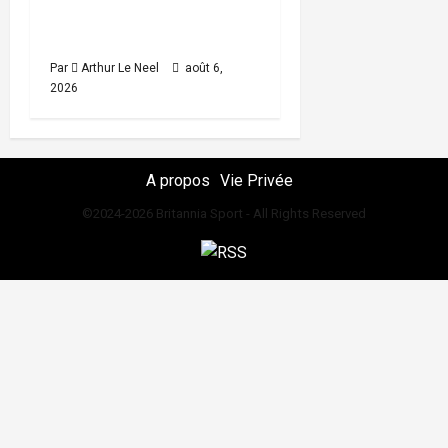
des Championnats du
monde U20 d’athlétisme
Par
Arthur Le Neel
août 6,
2026
A propos
Vie Privée
©2024-2026 Britannia Sport - All Rights Reserved