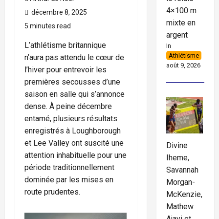
4×100 m
décembre 8, 2025
mixte en
5 minutes read
argent
L’athlétisme britannique
In
Athlétisme
n’aura pas attendu le cœur de
août 9, 2026
l’hiver pour entrevoir les
premières secousses d’une
saison en salle qui s’annonce
dense. À peine décembre
entamé, plusieurs résultats
enregistrés à Loughborough
et Lee Valley ont suscité une
Divine
attention inhabituelle pour une
Iheme,
période traditionnellement
Savannah
dominée par les mises en
Morgan-
route prudentes.
McKenzie,
Mathew
Ajayi et