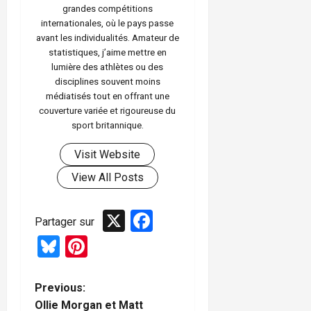
grandes compétitions
internationales, où le pays passe
avant les individualités. Amateur de
statistiques, j’aime mettre en
lumière des athlètes ou des
disciplines souvent moins
médiatisés tout en offrant une
couverture variée et rigoureuse du
sport britannique.
Visit Website
View All Posts
X
Facebook
Partager sur
Bluesky
Pinterest
P
Previous:
Ollie Morgan et Matt