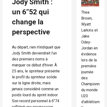
Jody Smith :
un 6’’52 qui
Thea
Brown,
change la
Wyatt
perspective
Larkins et
Jake
Odey-
Au départ, rien n’indiquait que
Jordan en
Jody Smith deviendrait l’un
évidence
des premiers noms à
lors de la
marquer ce début d’hiver. À
première
25 ans, le sprinteur présente
journée
le profil du sprinteur solide
des
sur la ligne droite, mais
Championnats
jamais considéré comme un
du monde
poids lourd du sprint indoor.
U20
Son record personnel à 6’’74
d’athlétisme
reflétait une progression