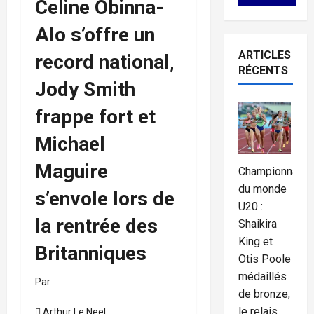
Celine Obinna-
Alo s’offre un
ARTICLES
record national,
RÉCENTS
Jody Smith
frappe fort et
Michael
Maguire
Championnat
du monde
s’envole lors de
U20 :
la rentrée des
Shaikira
King et
Britanniques
Otis Poole
médaillés
Par
de bronze,
le relais
Arthur Le Neel