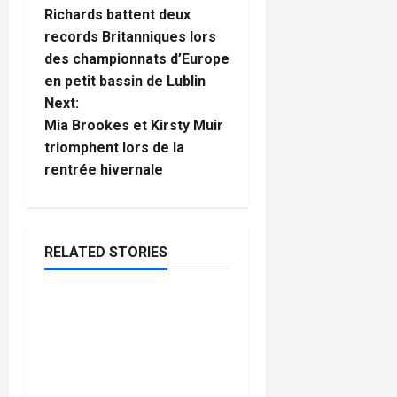
o
Richards battent deux
records Britanniques lors
s
des championnats d’Europe
t
en petit bassin de Lublin
Next:
n
Mia Brookes et Kirsty Muir
triomphent lors de la
a
rentrée hivernale
v
i
RELATED STORIES
g
Athlétisme
a
Championnat du monde
4
minutes
U20 : Shaikira King et
t
read
Otis Poole médaillés de
bronze, le relais 4×100 m
i