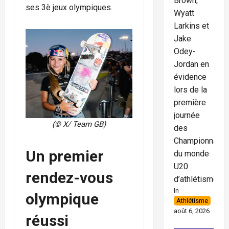
Brown,
ses 3è jeux olympiques.
Wyatt
Larkins et
Jake
Odey-
Jordan en
évidence
lors de la
première
journée
(© X/ Team GB)
des
Championnats
Un premier
du monde
U20
rendez-vous
d’athlétisme
In
olympique
Athlétisme
août 6, 2026
réussi