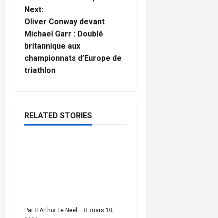
t
Next:
Oliver Conway devant
n
Michael Garr : Doublé
britannique aux
a
championnats d’Europe de
triathlon
v
i
g
RELATED STORIES
Skateboard
a
La
4
t
minutes
skateboardeuse Britanni
read
que Sky Brown sacrée
i
championne du monde
o
pour la deuxième fois
Par
Arthur Le Neel
mars 10,
n