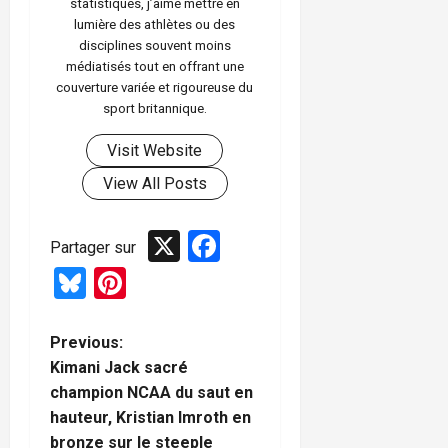
statistiques, j’aime mettre en
lumière des athlètes ou des
disciplines souvent moins
médiatisés tout en offrant une
couverture variée et rigoureuse du
sport britannique.
Visit Website
View All Posts
X
Facebook
Partager sur
Bluesky
Pinterest
P
Previous:
Kimani Jack sacré
o
champion NCAA du saut en
hauteur, Kristian Imroth en
s
bronze sur le steeple