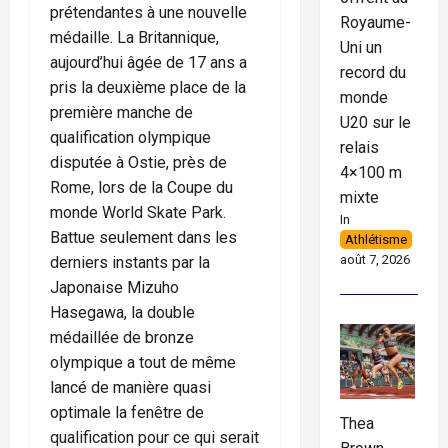
prétendantes à une nouvelle
Royaume-
médaille. La Britannique,
Uni un
aujourd’hui âgée de 17 ans a
record du
pris la deuxième place de la
monde
première manche de
U20 sur le
qualification olympique
relais
disputée à Ostie, près de
4×100 m
Rome, lors de la Coupe du
mixte
monde World Skate Park.
In
Battue seulement dans les
Athlétisme
août 7, 2026
derniers instants par la
Japonaise Mizuho
Hasegawa, la double
médaillée de bronze
olympique a tout de même
lancé de manière quasi
optimale la fenêtre de
Thea
qualification pour ce qui serait