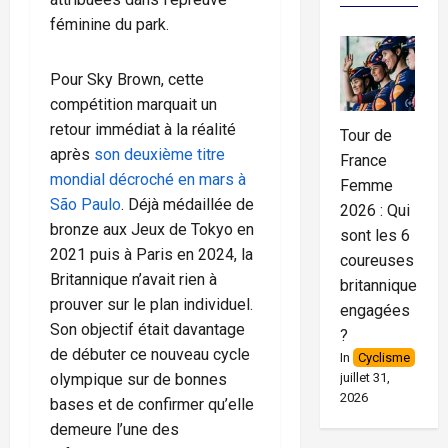
féminine du park.
Pour Sky Brown, cette
compétition marquait un
retour immédiat à la réalité
Tour de
après
son deuxième titre
France
mondial décroché en mars à
Femme
São Paulo
. Déjà médaillée de
2026 : Qui
bronze aux Jeux de Tokyo en
sont les 6
2021 puis à Paris en 2024, la
coureuses
Britannique n’avait rien à
britanniques
prouver sur le plan individuel.
engagées
Son objectif était davantage
?
de débuter ce nouveau cycle
In
Cyclisme
olympique sur de bonnes
juillet 31,
2026
bases et de confirmer qu’elle
demeure l’une des