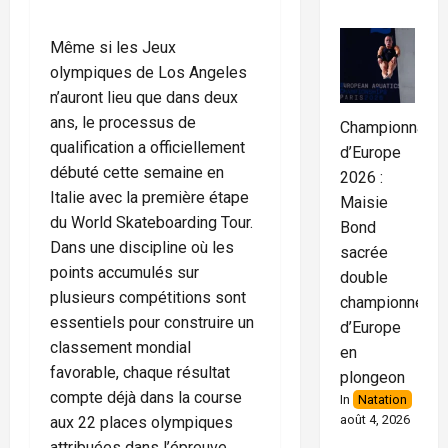
Même si les Jeux
olympiques de Los Angeles
n’auront lieu que dans deux
ans, le processus de
Championnats
qualification a officiellement
d’Europe
débuté cette semaine en
2026 :
Italie avec la première étape
Maisie
du World Skateboarding Tour.
Bond
Dans une discipline où les
sacrée
points accumulés sur
double
plusieurs compétitions sont
championne
essentiels pour construire un
d’Europe
classement mondial
en
favorable, chaque résultat
plongeon
compte déjà dans la course
In
Natation
août 4, 2026
aux 22 places olympiques
attribuées dans l’épreuve