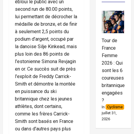
ébloui le public avec un
second run de 80.00 points,
lui permettant de décrocher la
médaille de bronze, et de finir
à seulement 2,5 points du
podium d’argent, occupé par
Tour de
la danoise Silje Kinkead, mais
France
plus loin des 86 points de
Femme
l’estonienne Simona Revjagin
2026 : Qui
en or. Ce succès suit de près
sont les 6
l’exploit de Freddy Carrick-
coureuses
Smith et démontre la montée
britanniques
en puissance du ski
engagées
britannique chez les jeunes
?
athlètes, dont certains,
In
Cyclisme
juillet 31,
comme les frères Carrick-
2026
Smith sont basés en France
ou dans d’autres pays plus