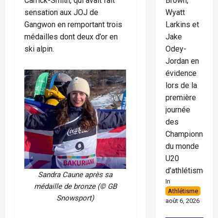
Brown,
Carrick-Smith, qui avait fait
Wyatt
sensation aux JOJ de
Larkins et
Gangwon en remportant trois
Jake
médailles dont deux d’or en
Odey-
ski alpin.
Jordan en
évidence
lors de la
première
journée
des
Championnats
du monde
U20
d’athlétisme
Sandra Caune après sa
In
médaille de bronze (© GB
Athlétisme
Snowsport)
août 6, 2026