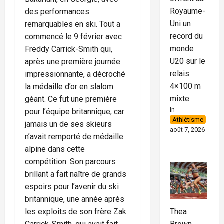
Royaume-
des performances
Uni un
remarquables en ski. Tout a
record du
commencé le 9 février avec
monde
Freddy Carrick-Smith qui,
U20 sur le
après une première journée
relais
impressionnante, a décroché
4×100 m
la médaille d’or en slalom
mixte
géant. Ce fut une première
In
pour l’équipe britannique, car
Athlétisme
jamais un de ses skieurs
août 7, 2026
n’avait remporté de médaille
alpine dans cette
compétition. Son parcours
brillant a fait naître de grands
espoirs pour l’avenir du ski
britannique, une année après
Thea
les exploits de son frère Zak