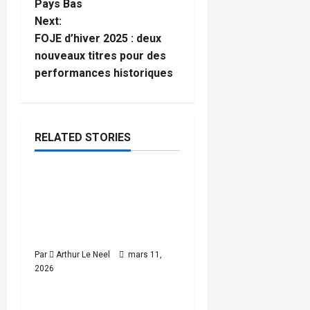
Pays Bas
t
Next:
FOJE d’hiver 2025 : deux
n
nouveaux titres pour des
performances historiques
a
v
i
RELATED STORIES
Sports d'hiver
g
Neil Simpson ouvre le
4
a
minutes
compteur britannique
read
aux Jeux paralympiques
t
de Milan-Cortina
i
Par
Arthur Le Neel
mars 11,
2026
Sports d'hiver
o
JO d’hiver 2026 : Matt
3