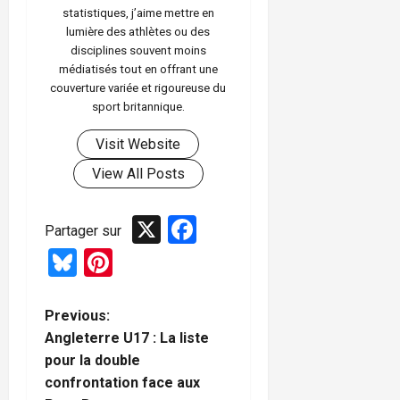
statistiques, j’aime mettre en
lumière des athlètes ou des
disciplines souvent moins
médiatisés tout en offrant une
couverture variée et rigoureuse du
sport britannique.
Visit Website
View All Posts
X
Facebook
Partager sur
Bluesky
Pinterest
P
Previous:
Angleterre U17 : La liste
o
pour la double
confrontation face aux
s