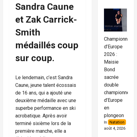
Sandra Caune
et Zak Carrick-
Smith
Championnats
médaillés coup
d’Europe
2026 :
sur coup.
Maisie
Bond
sacrée
Le lendemain, c’est Sandra
double
Caune, jeune talent écossais
championne
de 16 ans, qui a ajouté une
d’Europe
deuxième médaille avec une
en
superbe performance en ski
plongeon
acrobatique. Après avoir
In
Natation
terminé sixième lors de la
août 4, 2026
première manche, elle a