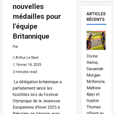
nouvelles
ARTICLES
médailles pour
RÉCENTS
l’équipe
Britannique
Par
Divine
Arthur Le Neel
Iheme,
février 14, 2025
Savannah
2 minutes read
Morgan-
McKenzie,
La délégation britannique a
Mathew
parfaitement lancé les
Ajayi et
hostilités lors du Festival
Sophie
Olympique de la Jeunesse
Thomas
Européenne d’hiver 2025 à
offrent au
Bakuriani, en Géorgie, avec