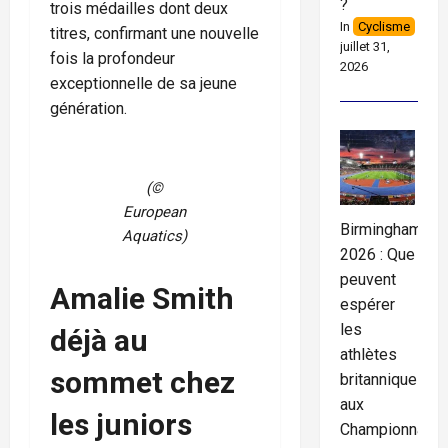
?
trois médailles dont deux
In
Cyclisme
titres, confirmant une nouvelle
juillet 31,
fois la profondeur
2026
exceptionnelle de sa jeune
génération.
(©
European
Birmingham
Aquatics)
2026 : Que
peuvent
Amalie Smith
espérer
les
déjà au
athlètes
sommet chez
britanniques
aux
les juniors
Championnats