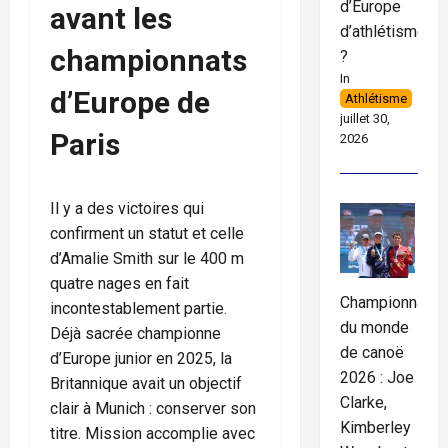
d’Europe
avant les
d’athlétisme
championnats
?
In
d’Europe de
Athlétisme
juillet 30,
Paris
2026
Il y a des victoires qui
confirment un statut et celle
d’Amalie Smith sur le 400 m
quatre nages en fait
Championnats
incontestablement partie.
du monde
Déjà sacrée championne
de canoë
d’Europe junior en 2025, la
2026 : Joe
Britannique avait un objectif
Clarke,
clair à Munich : conserver son
Kimberley
titre. Mission accomplie avec