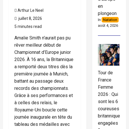
en
Arthur Le Neel
plongeon
juillet 8, 2026
In
Natation
août 4, 2026
5 minutes read
Amalie Smith n’aurait pas pu
rêver meilleur début de
Championnat d’Europe junior
2026. À 16 ans, la Britannique
a remporté deux titres dès la
Tour de
première journée à Munich,
France
battant au passage deux
Femme
records des championnats.
2026 : Qui
Grâce à ses performances et
sont les 6
à celles des relais, le
coureuses
Royaume-Uni boucle cette
britanniques
journée inaugurale en tête du
engagées
tableau des médailles avec