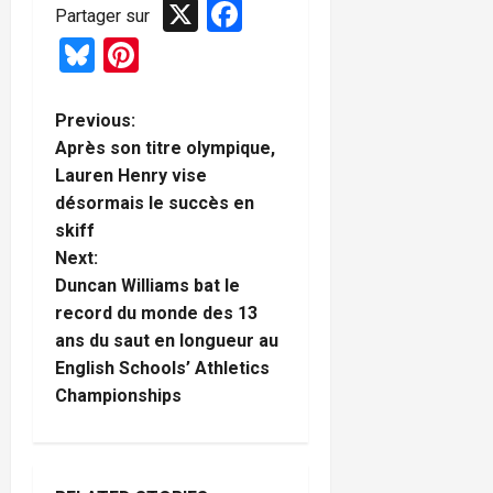
X
Facebook
Partager sur
Bluesky
Pinterest
P
Previous:
Après son titre olympique,
o
Lauren Henry vise
désormais le succès en
s
skiff
t
Next:
Duncan Williams bat le
n
record du monde des 13
ans du saut en longueur au
a
English Schools’ Athletics
Championships
v
i